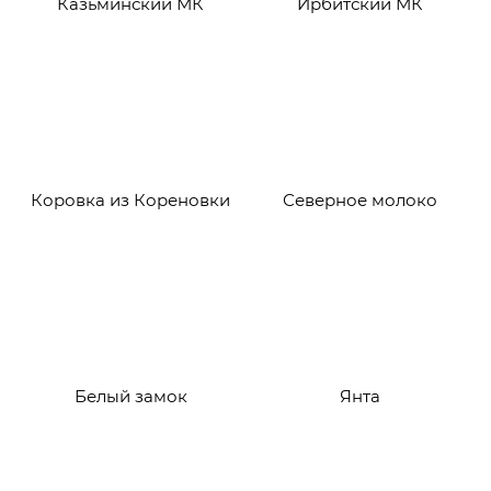
Казьминский МК
Ирбитский МК
Коровка из Кореновки
Северное молоко
Белый замок
Янта